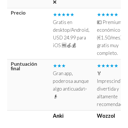
❌
Precio
★★★★★
★★★★★
Gratis en
💶 Premium
desktop/Android,
económico
USD 24.99 para
(€1.50/mes),
iOS 🆓🍏💰
gratis muy
completo.
Puntuación
★★★
★★★★★
final
Gran app,
🏅
poderosa aunque
Imprescindible
algo anticuada✨
divertida y
👴
altamente
recomendada.
Anki
Wozzol