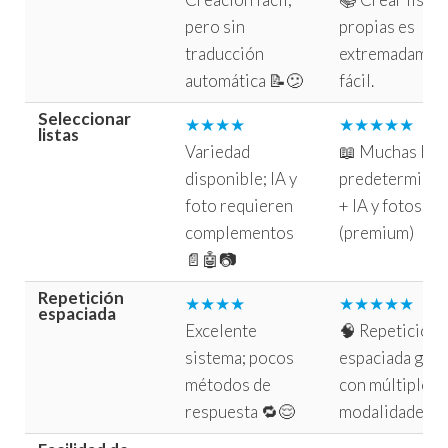
pero sin
propias es
traducción
extremadamen
automática 📝😕
fácil.
Seleccionar
★★★★
★★★★★
listas
Variedad
📖 Muchas list
disponible; IA y
predeterminad
foto requieren
+ IA y fotos
complementos
(premium)
📄🤖📷
Repetición
★★★★
★★★★★
espaciada
Excelente
🧠 Repetición
sistema; pocos
espaciada geni
métodos de
con múltiples
respuesta 🔁😌
modalidades.