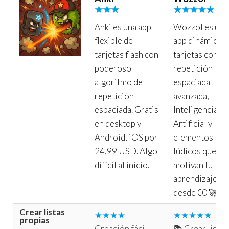
★★★
★★★★★
Anki es una app
Wozzol es una
flexible de
app dinámica d
tarjetas flash con
tarjetas con
poderoso
repetición
algoritmo de
espaciada
repetición
avanzada,
espaciada. Gratis
Inteligencia
en desktop y
Artificial y
Android, iOS por
elementos
24,99 USD. Algo
lúdicos que
difícil al inicio.
motivan tu
aprendizaje
desde €0 🚀✨.
Crear listas
★★★★
★★★★★
propias
Creación fácil,
📚 Crear listas