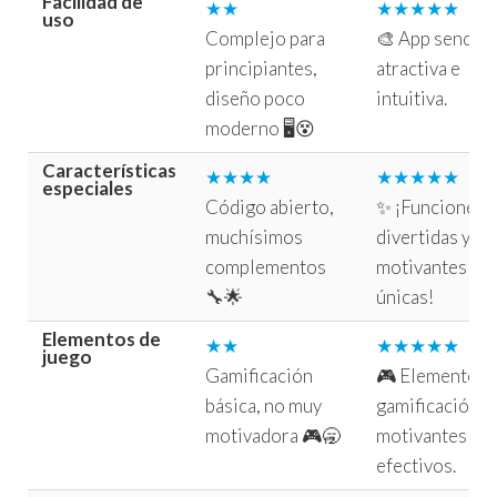
Facilidad de
★★
★★★★★
uso
Complejo para
🎨 App sencilla
principiantes,
atractiva e
diseño poco
intuitiva.
moderno 🖥️😵
Características
★★★★
★★★★★
especiales
Código abierto,
✨ ¡Funciones
muchísimos
divertidas y
complementos
motivantes
🔧🌟
únicas!
Elementos de
★★
★★★★★
juego
Gamificación
🎮 Elementos 
básica, no muy
gamificación
motivadora 🎮🥱
motivantes y
efectivos.