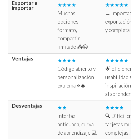
Exportar e
★★★★
★★★★★
importar
Muchas
↔️ Importación
opciones
exportación ág
formato,
y completa
compartir
limitado 📤😐
Ventajas
★★★★
★★★★★
Código abierto y
🌟 Eficiencia,
personalización
usabilidad e
extrema ⭐🔥
inspiración tot
al aprender.
Desventajas
★★
★★★★
Interfaz
🔍 Difícil crear
anticuada, curva
tarjetas muy
de aprendizaje 💻
complejas.