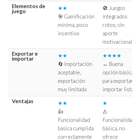
Elementos de
★★
🚫 Juegos
juego
🎯 Gamificación
integrados
mínima, poco
rotos; sin
incentivo
aporte
motivacional.
Exportar e
★★
★★★★
importar
🔄 Importación
↔️ Buena
aceptable,
opción básica
exportación
para exportar e
muy limitada
importar listas.
Ventajas
★★
★
👍
⚠️
Funcionalidad
Funcionalidad
básica cumplida
básica, no
correctamente
ofrece