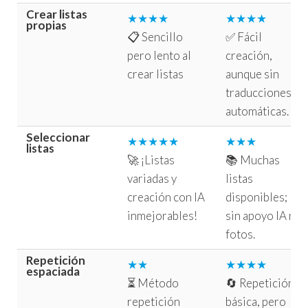
Crear listas
★★★★
★★★★
propias
📋 Sencillo
✅ Fácil
pero lento al
creación,
crear listas
aunque sin
traducciones
automáticas.
Seleccionar
★★★★★
★★★
listas
🚀 ¡Listas
📚 Muchas
variadas y
listas
creación con IA
disponibles;
inmejorables!
sin apoyo IA ni
fotos.
Repetición
★★
★★★★
espaciada
⏳ Método
🔄 Repetición
repetición
básica, pero