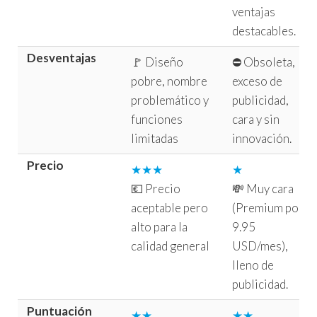
ventajas
destacables.
Desventajas
🚩 Diseño
⛔ Obsoleta,
pobre, nombre
exceso de
problemático y
publicidad,
funciones
cara y sin
limitadas
innovación.
Precio
★★★
★
💶 Precio
💸 Muy cara
aceptable pero
(Premium por
alto para la
9.95
calidad general
USD/mes),
lleno de
publicidad.
Puntuación
★★
★★