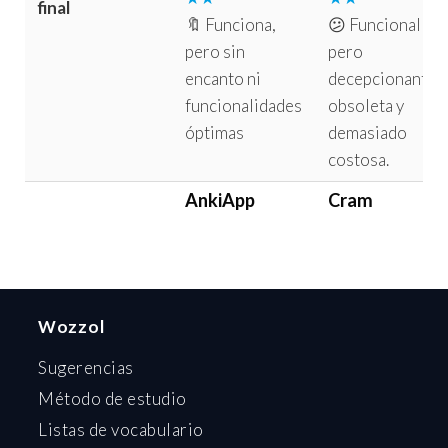
final
🔖 Funciona,
😕 Funcional
pero sin
pero
encanto ni
decepcionante,
funcionalidades
obsoleta y
óptimas
demasiado
costosa.
AnkiApp
Cram
Wozzol
Sugerencias
Método de estudio
Listas de vocabulario