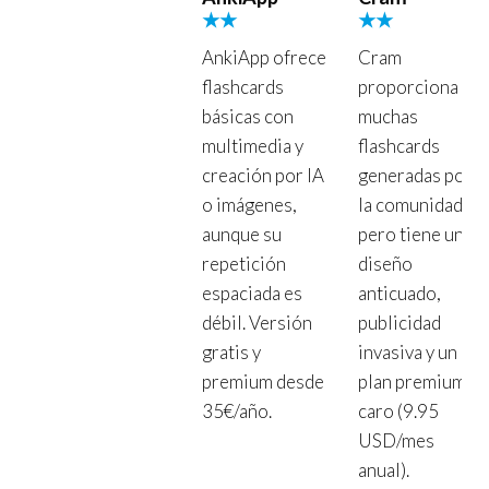
★★
★★
AnkiApp ofrece
Cram
flashcards
proporciona
básicas con
muchas
multimedia y
flashcards
creación por IA
generadas por
o imágenes,
la comunidad,
aunque su
pero tiene un
repetición
diseño
espaciada es
anticuado,
débil. Versión
publicidad
gratis y
invasiva y un
premium desde
plan premium
35€/año.
caro (9.95
USD/mes
anual).