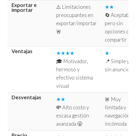
Exportar e
⚠️ Limitaciones
★★
importar
preocupantes en
🔄 Aceptable,
exportar/importar
pero sin
🚨
opciones de
compartir
Ventajas
★★★★
★
🎓 Motivador,
📍 Simple y
hermoso y
sin anuncios.
efectivo sistema
visual
Desventajas
★★
🚨 Muy
💸 Alto costo y
limitada y
escasa gestión
navegación
avanzada 😤
incómoda
Precio