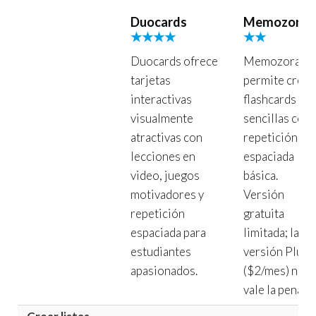
Duocards
Memozora
★★★★
★★
Duocards ofrece
Memozora
tarjetas
permite crear
interactivas
flashcards
visualmente
sencillas con
atractivas con
repetición
lecciones en
espaciada
video, juegos
básica.
motivadores y
Versión
repetición
gratuita
espaciada para
limitada; la
estudiantes
versión Plus
apasionados.
($2/mes) no
vale la pena.