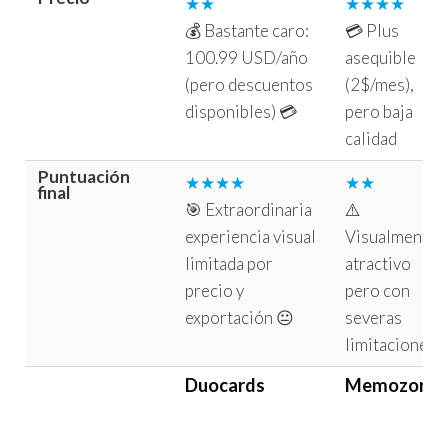
★★
★★★★
💰 Bastante caro:
💳 Plus
100.99 USD/año
asequible
(pero descuentos
(2$/mes),
disponibles) 💳
pero baja
calidad
Puntuación
★★★★
★★
final
🎯 Extraordinaria
⚠️
experiencia visual
Visualmente
limitada por
atractivo
precio y
pero con
exportación 😐
severas
limitaciones
Duocards
Memozora