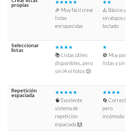
Crear listas
★★★★★
★★
propias
🎉 Muy fácil crear
⚠️ Básico y
listas
sin atajos de
enriquecidas
teclado
Seleccionar
★★★★
★
listas
📚 Listas útiles
🚫 Muy pocas
disponibles, pero
listas y sin IA
sin IA ni fotos 😕
Repetición
★★★★★
★★★★
espaciada
🧠 Excelente
🔄 Correcto,
sistema de
pero
repetición
incómodo
espaciada 🙌