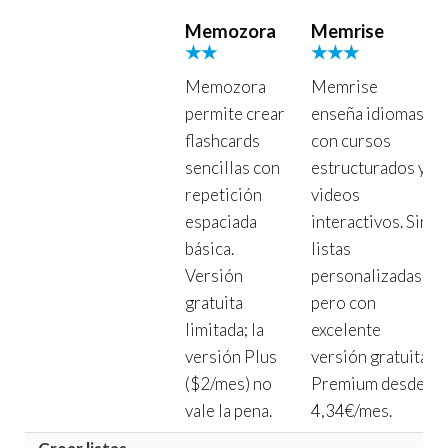
Memozora
Memrise
★★
★★★
Memozora
Memrise
permite crear
enseña idiomas
flashcards
con cursos
sencillas con
estructurados y
repetición
videos
espaciada
interactivos. Sin
básica.
listas
Versión
personalizadas
gratuita
pero con
limitada; la
excelente
versión Plus
versión gratuita.
($2/mes) no
Premium desde
vale la pena.
4,34€/mes.