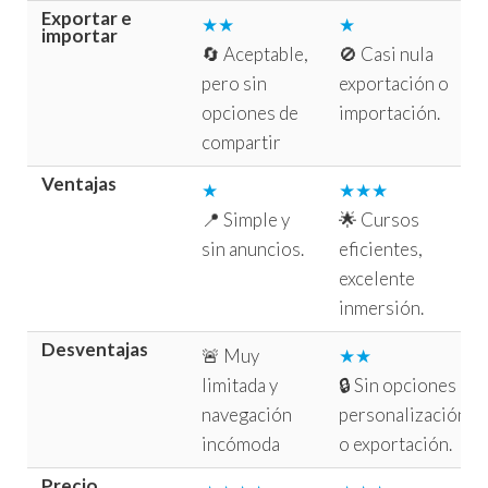
Exportar e
★★
★
importar
🔄 Aceptable,
🚫 Casi nula
pero sin
exportación o
opciones de
importación.
compartir
Ventajas
★
★★★
📍 Simple y
🌟 Cursos
sin anuncios.
eficientes,
excelente
inmersión.
Desventajas
🚨 Muy
★★
limitada y
🔒 Sin opciones
navegación
personalización
incómoda
o exportación.
Precio