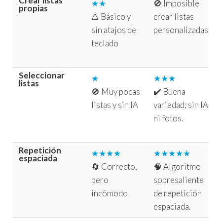
Crear listas
★★
🚫 Imposible
propias
⚠️ Básico y
crear listas
sin atajos de
personalizadas.
teclado
Seleccionar
★
★★★
listas
🚫 Muy pocas
✔️ Buena
listas y sin IA
variedad; sin IA
ni fotos.
Repetición
★★★★
★★★★★
espaciada
🔄 Correcto,
🧠 Algoritmo
pero
sobresaliente
incómodo
de repetición
espaciada.