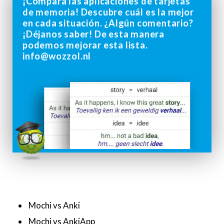
¡Compara las aplicaciones de tarjetas
de memoria! Descubre cuál es la mejor
en cada situación. ¿Algún comentario?
¡Déjanos saber! De esta manera
podemos mejorar esta lista.
info@wozzol.nl
Mochi vs Anki
Mochi vs AnkiApp