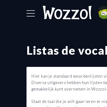
Listas de voc
Hier kan je standaard woordenlijsten vi
Diverse uitgevers hebben hun lijsten be
gemakkelijk kunt overnemen in Wozzol.
Staat de taal die je wilt gaan leren er 