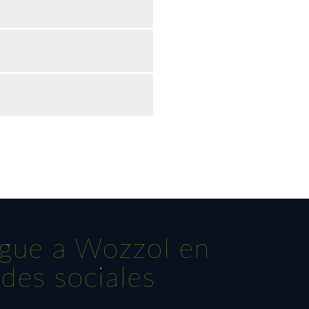
igue a Wozzol en
edes sociales