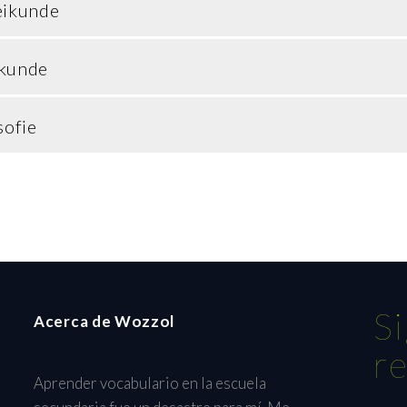
eikunde
skunde
sofie
S
Acerca de Wozzol
r
Aprender vocabulario en la escuela