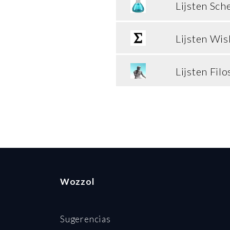
Lijsten Sch
Lijsten Wi
Lijsten Filo
Wozzol
Sugerencias