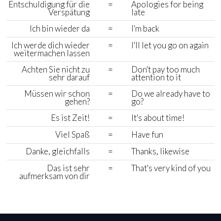
Entschuldigung für die
=
Apologies for being
Verspätung
late
Ich bin wieder da
=
I'm back
Ich werde dich wieder
=
I'll let you go on again
weitermachen lassen
Achten Sie nicht zu
=
Don't pay too much
sehr darauf
attention to it
Müssen wir schon
=
Do we already have to
gehen?
go?
Es ist Zeit!
=
It's about time!
Viel Spaß
=
Have fun
Danke, gleichfalls
=
Thanks, likewise
Das ist sehr
=
That's very kind of you
aufmerksam von dir