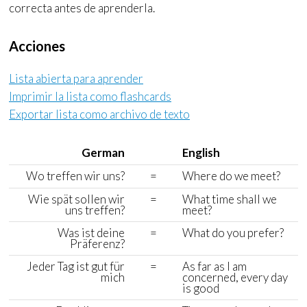
correcta antes de aprenderla.
Acciones
Lista abierta para aprender
Imprimir la lista como
flashcards
Exportar lista como archivo de texto
German
English
Wo treffen wir uns?
=
Where do we meet?
Wie spät sollen wir
=
What time shall we
uns treffen?
meet?
Was ist deine
=
What do you prefer?
Präferenz?
Jeder Tag ist gut für
=
As far as I am
mich
concerned, every day
is good