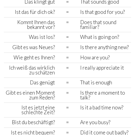
Das klingt gut
=
That sounds good
Ist das für dich ok?
=
Is that good for you?
Kommt Ihnen das
=
Does that sound
bekannt vor?
familiar?
Was ist los?
=
What is going on?
Gibt es was Neues?
=
Is there anything new?
Wie geht es Ihnen?
=
How are you?
Ich weiß das wirklich
=
I really appreciate it
zu schätzen
Das genügt
=
That is enough
Gibt es einen Moment
=
Is there a moment to
zum Reden?
talk?
Ist es jetzt eine
=
Is it a bad time now?
schlechte Zeit?
Bist du beschäftigt?
=
Are you busy?
Ist es nicht bequem?
=
Did it come out badly?