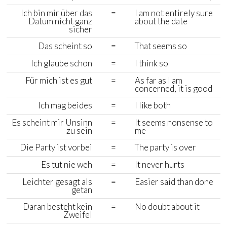
Ich bin mir über das
=
I am not entirely sure
Datum nicht ganz
about the date
sicher
Das scheint so
=
That seems so
Ich glaube schon
=
I think so
Für mich ist es gut
=
As far as I am
concerned, it is good
Ich mag beides
=
I like both
Es scheint mir Unsinn
=
It seems nonsense to
zu sein
me
Die Party ist vorbei
=
The party is over
Es tut nie weh
=
It never hurts
Leichter gesagt als
=
Easier said than done
getan
Daran besteht kein
=
No doubt about it
Zweifel