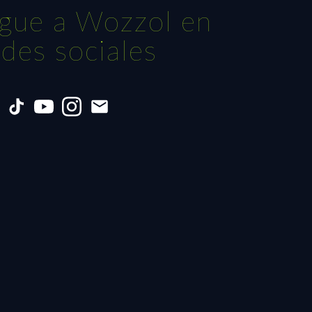
igue a Wozzol en
edes sociales