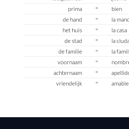
=
prima
bien
=
de hand
la man
=
het huis
la casa
=
de stad
la ciud
=
de familie
la famil
=
voornaam
nombr
=
achternaam
apellid
=
vriendelijk
amable