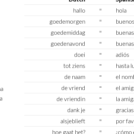
=
hallo
hola
=
goedemorgen
buenos
=
goedemiddag
buenas
=
goedenavond
buenas
=
doei
adiós
=
tot ziens
hasta 
=
de naam
el nom
=
de vriend
el ami
na
a
=
de vriendin
la amig
=
dank je
gracias
=
alsjeblieft
por fa
=
hoe gaat het?
¿cómo 