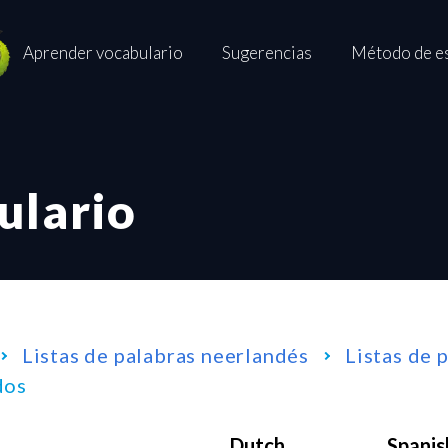
Aprender vocabulario
Sugerencias
Método de e
ulario
Listas de palabras neerlandés
Listas de 
dos
Dutch
Spanis