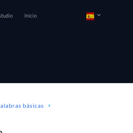
studio
Inicio
palabras básicas
h