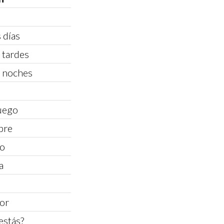
 días
 tardes
 noches
luego
bre
go
a
vor
estás?