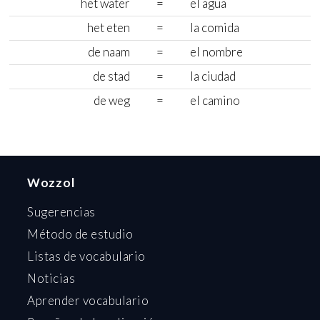
het water
=
el agua
het eten
=
la comida
de naam
=
el nombre
de stad
=
la ciudad
de weg
=
el camino
Wozzol
Sugerencias
Método de estudio
Listas de vocabulario
Noticias
Aprender vocabulario