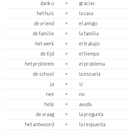
dank u
=
gracias
het huis
=
la casa
de vriend
=
el amigo
de familie
=
la familia
het werk
=
el trabajo
de tijd
=
el tiempo
het probleem
=
el problema
de school
=
la escuela
ja
=
sí
nee
=
no
help
=
ayuda
de vraag
=
la pregunta
het antwoord
=
la respuesta