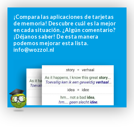
¡Compara las aplicaciones de tarjetas
de memoria! Descubre cuál es la mejor
en cada situación. ¿Algún comentario?
¡Déjanos saber! De esta manera
podemos mejorar esta lista.
info@wozzol.nl