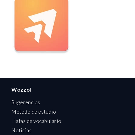
Wozzol
Sugerencias
Método de estudio
Listas de vocabulario
Noticias